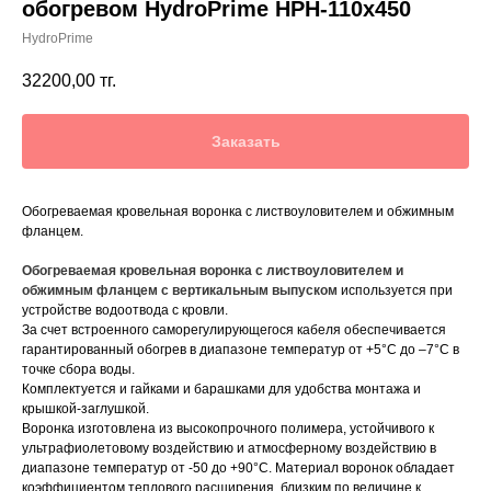
обогревом HydroPrime HPH-110x450
HydroPrime
32200,00
тг.
Заказать
Обогреваемая кровельная воронка с листвоуловителем и обжимным
фланцем.
Обогреваемая кровельная воронка с листвоуловителем и
обжимным фланцем с вертикальным выпуском
используется при
устройстве водоотвода c кровли.
За счет встроенного саморегулирующегося кабеля обеспечивается
гарантированный обогрев в диапазоне температур от +5°С до –7°С в
точке сбора воды.
Комплектуется и гайками и барашками для удобства монтажа и
крышкой-заглушкой.
Воронка изготовлена из высокопрочного полимера, устойчивого к
ультрафиолетовому воздействию и атмосферному воздействию в
диапазоне температур от -50 до +90°С. Материал воронок обладает
коэффициентом теплового расширения, близким по величине к