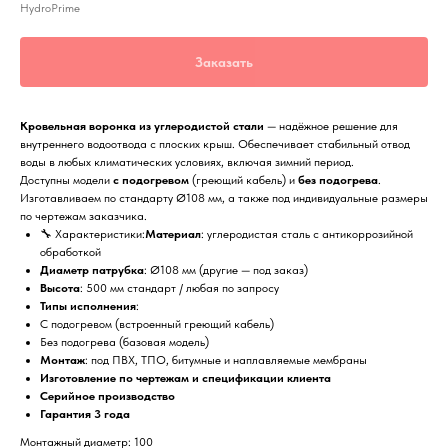
HydroPrime
Заказать
Кровельная воронка из углеродистой стали
— надёжное решение для
внутреннего водоотвода с плоских крыш. Обеспечивает стабильный отвод
воды в любых климатических условиях, включая зимний период.
Доступны модели
с подогревом
(греющий кабель) и
без подогрева
.
Изготавливаем по стандарту Ø108 мм, а также под индивидуальные размеры
по чертежам заказчика.
🔧 Характеристики:
Материал
: углеродистая сталь с антикоррозийной
обработкой
Диаметр патрубка
: Ø108 мм (другие — под заказ)
Высота
: 500 мм стандарт / любая по запросу
Типы исполнения
:
С подогревом (встроенный греющий кабель)
Без подогрева (базовая модель)
Монтаж
: под ПВХ, ТПО, битумные и наплавляемые мембраны
Изготовление по чертежам и спецификации клиента
Серийное производство
Гарантия 3 года
Монтажный диаметр: 100